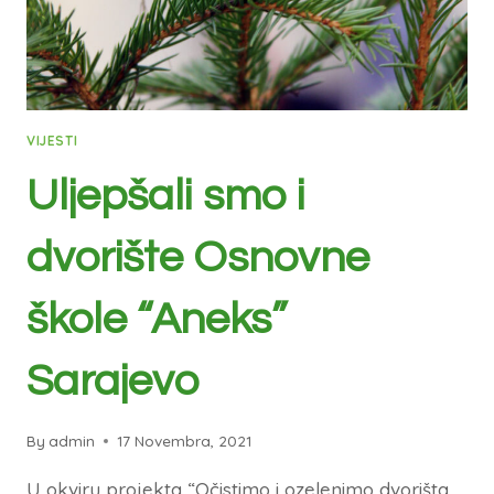
VIJESTI
Uljepšali smo i
dvorište Osnovne
škole “Aneks”
Sarajevo
By
admin
17 Novembra, 2021
U okviru projekta “Očistimo i ozelenimo dvorišta